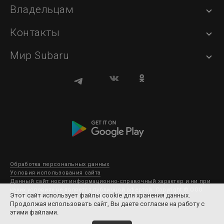
Владельцам
Контакты
Мир Subaru
Обработка персональных данных
Условия использования сайта
Данный сайт носит информационно-справочный характер и ни при
каких условиях не является публичной офертой. Copyright © ООО
Этот сайт использует файлы cookie для хранения данных.
Субару Мотор 2003-2026. Все права защищены.
Продолжая использовать сайт, Вы даете согласие на работу с
этими файлами.