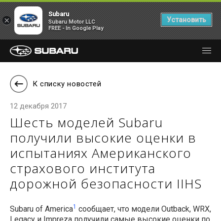
Subaru
×
Установить
Subaru Motor LLC
FREE - In Google Play
К списку новостей
12 декабря 2017
Шесть моделей Subaru
получили высокие оценки в
испытаниях Американского
страхового института
дорожной безопасности IIHS
1
Subaru of America
сообщает, что модели Outback, WRX,
Legacy и Impreza получили самые высокие оценки по