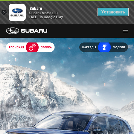
Subaru
×
Установить
Subaru Motor LLC
FREE - In Google Play