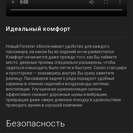
Идеальный комфорт
Новый Forester обеспечивает удобство для каждого
пассажира, на каком бы из сидений он ни разместился.
Особое внимание в новом Forester уделяется обзорности в
Ваши электронные устройства будут всегда полностью
Комфорт начинается даже прежде того, как Вы займете
реальных дорожных ситуациях. Хорошая обзорность
заряженными и готовыми к использованию.
*1
Премиальная аудиосистема с динамиками Harman/Kardon
Subaru Forester – автомобиль для любого времени года.
место: дверные проемы специально расширены, чтобы
помогает своевременно обнаруживать препятствия и
Когда снаружи становится холодно – в нём всегда тепло,
садиться и выходить было легче и быстрее. Салон стал шире
Новый Forester оснащается большим 11,6-дюймовым
гарантирует спокойствие в каждой поездке.
*1
потому что комфортный подогрев сидений с регулировкой
Опция.
*1
и просторнее — оказавшись внутри, Вы сразу заметите
центральным дисплеем
для быстрого и легкого доступа к
Расширенное багажное пространство, лёгкая в
предусмотрен для передних и задних сидений. И, конечно,
разницу. Пассажиров заднего ряда порадуют удобные
развлечениям и элементам управления.
использовании задняя дверь с электроприводом и
для комфорта водителя, предусмотрен подогрев руля.
карманы в спинках сидений и воздуховоды системы
Наслаждайтесь плавностью хода и возможностями, которые
функцией автоматического запирания, освещение
вентиляции. Улучшенная шумоизоляция салона
дарит технология беспроводного подключения смартфона к
грузового отсека — лишь немногие из вещей, которые
*1*2
эффективно снижает дорожные шумы и вибрацию,
автомобилю
, в каждой поездке.
делают новый Forester по-настоящему универсальным и
превращая даже самую длинную поездку в удовольствие
комфортабельным. Forester готов поддержать даже самый
*1
проводить время в хорошей компании.
Опция.
активный образ жизни своего хозяина, помогая делать то,
*2
Доступность и совместимость
что нравится Вам, и наполняя каждое путешествие новыми
подробностями.
Безопасность