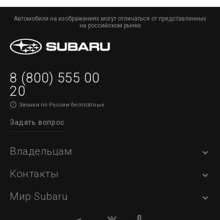
Записаться
Обзор
на
Автомобили на изображениях могут отличаться от представленных
на российском рынке
Subaru
тест-
драйв
Forester
8 (800) 555 00
в
20
Звонки по России бесплатные
г.
Задать вопрос
Архангельск
Владельцам
Контакты
Мир Subaru