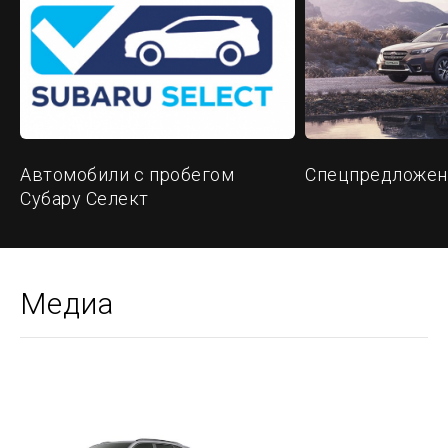
Автомобили с пробегом
Спецпредложен
Субару Селект
Медиа