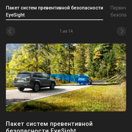
Пакет систем превентивной безопасности
Первична
EyeSight
безопасн
1
из
14
Предыдущий
Сле
Пакет систем превентивной
безопасности EyeSight