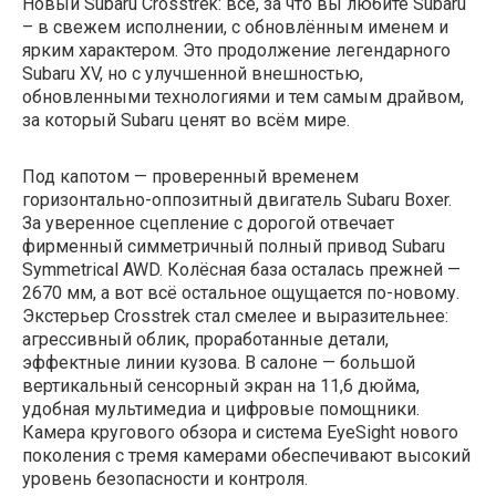
Новый Subaru Crosstrek: всё, за что вы любите Subaru
– в свежем исполнении, с обновлённым именем и
ярким характером. Это продолжение легендарного
Subaru XV, но с улучшенной внешностью,
обновленными технологиями и тем самым драйвом,
за который Subaru ценят во всём мире.
Под капотом — проверенный временем
горизонтально-оппозитный двигатель Subaru Boxer.
За уверенное сцепление с дорогой отвечает
фирменный симметричный полный привод Subaru
Symmetrical AWD. Колёсная база осталась прежней —
2670 мм, а вот всё остальное ощущается по-новому.
Экстерьер Crosstrek стал смелее и выразительнее:
агрессивный облик, проработанные детали,
эффектные линии кузова. В салоне — большой
вертикальный сенсорный экран на 11,6 дюйма,
удобная мультимедиа и цифровые помощники.
Камера кругового обзора и система EyeSight нового
поколения с тремя камерами обеспечивают высокий
уровень безопасности и контроля.