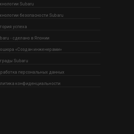
хнологии Subaru
хнологии безопасности Subaru
тория успеха
baru - сделано в Японии
ошюра «Создан инженерами»
грады Subaru
работка персональных данных
литика конфиденциальности