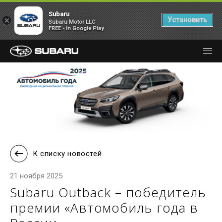
Subaru
×
Установить
Subaru Motor LLC
FREE - In Google Play
К списку новостей
21 ноября 2025
Subaru Outback – победитель
премии «Автомобиль года в