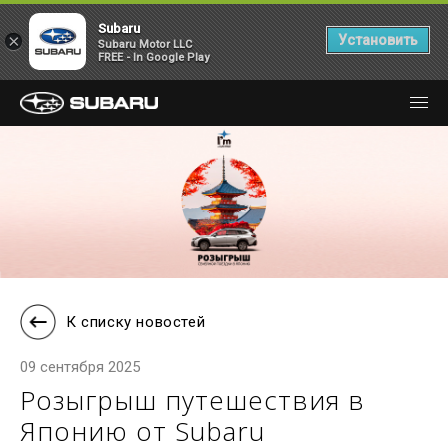
Subaru
×
Установить
Subaru Motor LLC
FREE - In Google Play
К списку новостей
09 сентября 2025
Розыгрыш путешествия в
Японию от Subaru