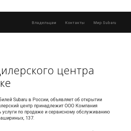
Владельцам
Контакты
Мир Subaru
дилерского центра
ке
илей Subaru в России, объявляет об открытии
Дилерский центр принадлежит ООО Компания
ть услуги по продаже и сервисному обслуживанию
 Кашириных, 137.