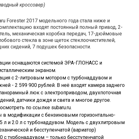
иводный кроссовер)
u Forester 2017 модельного года стала ниже и
 комплектацию входят постоянный полный привод, 2-
тель, механическая коробка передач, 17-дюймовые
лобового стекла в зоне щеток стеклоочистителей,
едних сидений, 7 подушек безопасности.
ации оснащаются системой ЭРА-ГЛОНАСС и
сталлическим экраном.
ация с 2-литровым мотором с турбонаддувом и
ней - 2 599 900 рублей. В неё входят камера заднего
панорамный люк с электроприводом, двухпоточная
дений, датчики дождя и света и многое другое.
смотреть по ссылке subaru.ru.
ы в модификации с бензиновыми горизонтально-
5 л и 2.0 л с турбонаддувом. Модель с двухлитровым
анической и бесступенчатой (вариатор)
.0 с турбонаддувом – только бесступенчатой