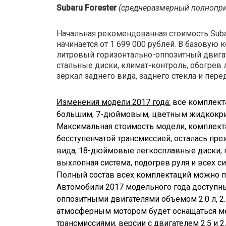
Subaru Forester
(среднеразмерный полнопр
Начальная рекомендованная стоимость Subar
начинается от 1 699 000 рублей. В базовую
литровый горизонтально-оппозитный двига
стальные диски, климат-контроль, обогрев 
зеркал заднего вида, заднего стекла и пер
Изменения модели 2017 года:
все комплект
большим, 7-дюймовым, цветным жидкокри
Максимальная стоимость модели, комплект
бесступенчатой трансмиссией, осталась преж
вида, 18-дюймовые легкосплавные диски, 
выхлопная система, подогрев руля и всех си
Полный состав всех комплектаций можно по
Автомобили 2017 модельного года доступн
оппозитными двигателями объемом 2.0 л, 2.
атмосферным мотором будет оснащаться мех
трансмиссиями, версии с двигателем 2.5 и 2