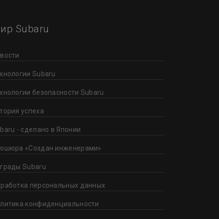
ир Subaru
вости
хнологии Subaru
хнологии безопасности Subaru
тория успеха
baru - сделано в Японии
ошюра «Создан инженерами»
грады Subaru
работка персональных данных
литика конфиденциальности