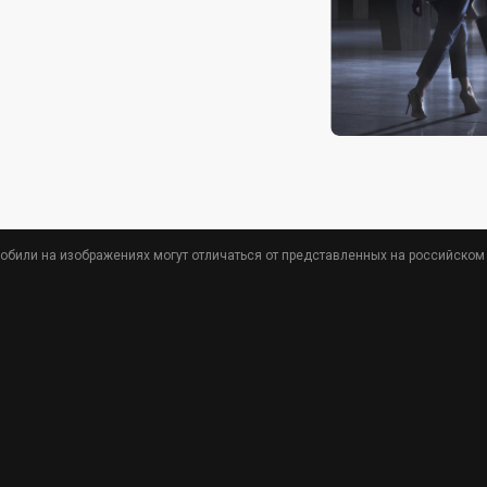
обили на изображениях могут отличаться от представленных на российском