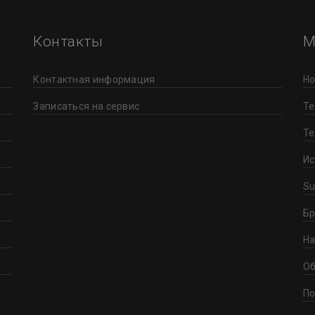
Контакты
М
Контактная информация
Но
Записаться на сервис
Те
Те
Ис
Su
Бр
На
Об
По