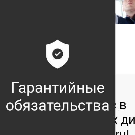
Гарантийные
обязательства
Мы ждём Вас в
официальных ди
центрах Subaru!