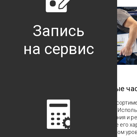
Запись
на сервис
Оригинальные запасные ча
Мы предлагаем Вам полный ассортим
запасных частей и материалов. Испол
запасные части для обслуживания и р
автомобиля, Вы поддерживаете его ха
надёжность на должном высоком уров