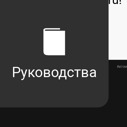
Записаться на сервис
Руковод
ства
Автом